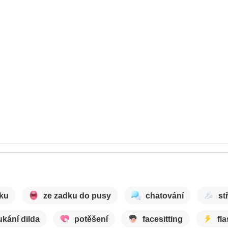
dku
ze zadku do pusy
chatování
st
ukání dilda
potěšení
facesitting
fl