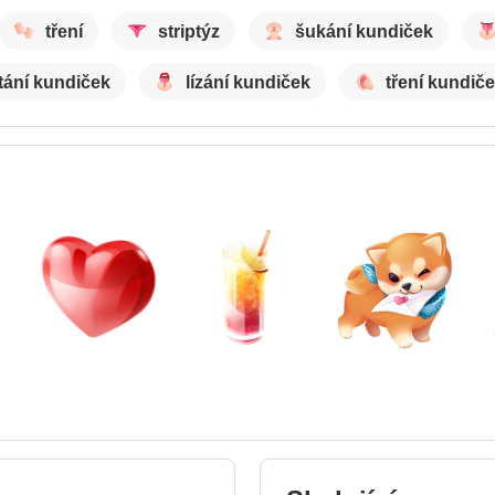
tření
striptýz
šukání kundiček
tání kundiček
lízání kundiček
tření kundič