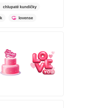
chlupaté kundičky
ek
lovense