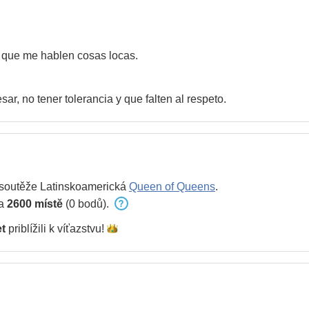
y que me hablen cosas locas.
r, no tener tolerancia y que falten al respeto.
 soutěže Latinskoamerická
Queen of Queens
.
na
2600 místě
(0 bodů).
t
priblížili k
víťazstvu!