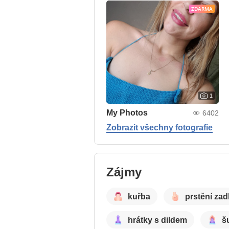
ZDARMA
1
My Photos
6402
Zobrazit všechny fotografie
Zájmy
kuřba
prstění za
hrátky s dildem
š