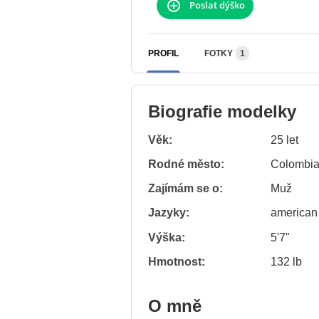
Poslat dýško
PROFIL
FOTKY
1
Biografie modelky
Věk:
25 let
Rodné město:
Colombia
Zajímám se o:
Muž
Jazyky:
american
Výška:
5'7"
Hmotnost:
132 lb
O mně