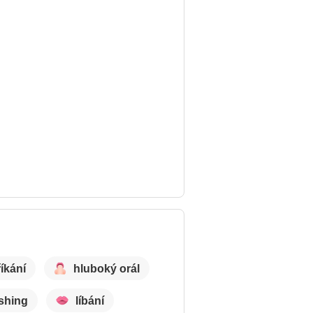
říkání
hluboký orál
ashing
líbání