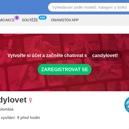
MO AKCE
SOUTĚŽE
ONANISTOV APP
Vytvořte si účet a začněte chatovat s
candylovet!
ZAREGISTROVAT SE
dylovet
Colombia
 vysílání: 9 před hodin