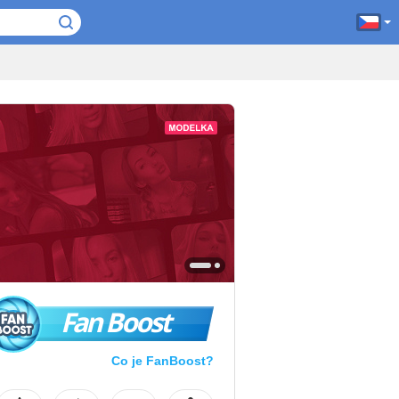
Fan Boost
Co je FanBoost?