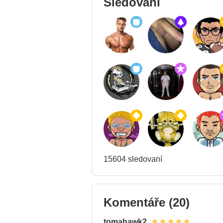
Sledování
15604 sledovaní
Komentáře
(20)
tomahawk2