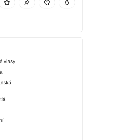
é vlasy
á
ánská
tlá
ní